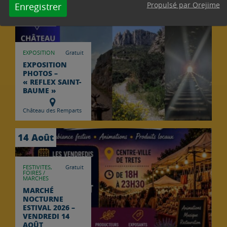
8 Août
Propulsé par Orejime
Enregistrer
29 Août
EXPOSITION
Gratuit
EXPOSITION
PHOTOS –
« REFLEX SAINT-
BAUME »
Château des Remparts
14 Août
FESTIVITES,
Gratuit
FOIRES /
MARCHES
MARCHÉ
NOCTURNE
ESTIVAL 2026 –
VENDREDI 14
AOÛT