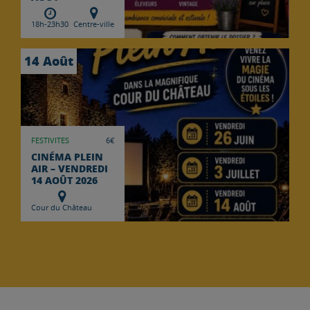
18h-23h30
Centre-ville
14 Août
FESTIVITES
6€
CINÉMA PLEIN
AIR – VENDREDI
14 AOÛT 2026
Cour du Château