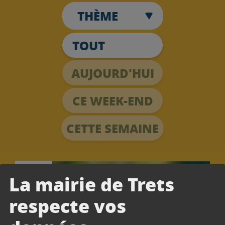
THÈME
TOUT
AUJOURD'HUI
CE WEEK-END
CETTE SEMAINE
25 Juin
La mairie de Trets
respecte vos