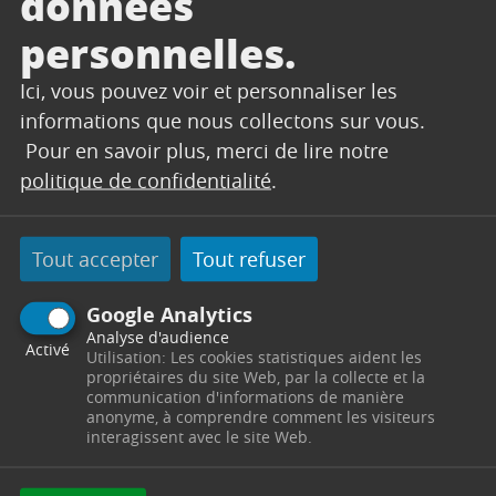
données
personnelles.
Ici, vous pouvez voir et personnaliser les
informations que nous collectons sur vous.
Pour en savoir plus, merci de lire notre
politique de confidentialité
.
CONCERT
Tout accepter
Tout refuser
FESTIVAL JAZZ DES
CINQ CONTINENTS –
Google Analytics
Analyse d'audience
THOMAS LAFFONT
Activé
Utilisation: Les cookies statistiques aident les
QUARTET
propriétaires du site Web, par la collecte et la
communication d'informations de manière
anonyme, à comprendre comment les visiteurs
interagissent avec le site Web.
20h30
Cour du Château