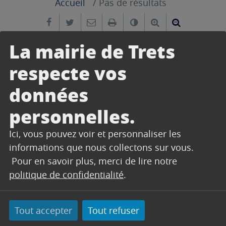
Accueil
Pas de résultats
Partager sur Facebook
Partager sur Twitter
Envoyer par e-mail
Imprimer
Changer le contrast
Agrandir le tex
Réduire le
La mairie de Trets
VOIR LES ÉVÉNEMENTS PASSÉS
respecte vos
données
personnelles.
Ici, vous pouvez voir et personnaliser les
informations que nous collectons sur vous.
Pour en savoir plus, merci de lire notre
politique de confidentialité
.
Il n'y aucun évènement pour cette recherche.
Tout accepter
Tout refuser