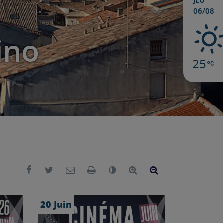
JEU
06/08
ino
25
Partager sur Facebook
Partager sur Twitter
Envoyer par e-mail
Imprimer
Changer le contraste
Agrandir le texte
Réduire le text
20 Juin