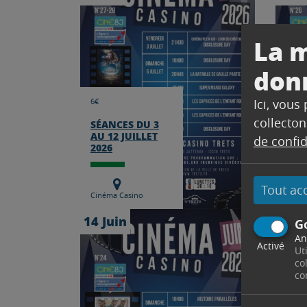
La m
don
6€
Ici, vous
6€
collecton
SÉANCES DU 3
SÉA
AU 12 JUILLET
AU 2
de confid
2026
Tout ac
Ciné
Cinéma Casino
14 Juin
30 M
G
31 M
An
Activé
Ut
co
co