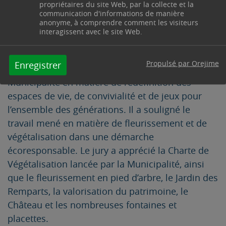
propriétaires du site Web, par la collecte et la
belle et accueillante.
communication d'informations de manière
anonyme, à comprendre comment les visiteurs
interagissent avec le site Web.
Lors de la cérémonie, qui s’est tenue à l’Hôtel du
Département le 8 décembre dernier, le jury
Propulsé par Orejime
Enregistrer
départemental a salué le travail de la
Municipalité en matière de redéfinition des
espaces de vie, de convivialité et de jeux pour
l’ensemble des générations. Il a souligné le
travail mené en matière de fleurissement et de
végétalisation dans une démarche
écoresponsable. Le jury a apprécié la Charte de
Végétalisation lancée par la Municipalité, ainsi
que le fleurissement en pied d’arbre, le Jardin des
Remparts, la valorisation du patrimoine, le
Château et les nombreuses fontaines et
placettes.