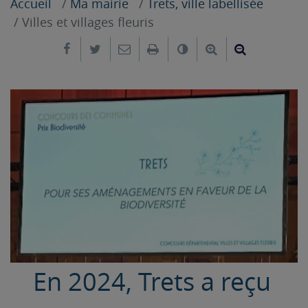
Accueil
Ma mairie
Trets, ville labellisée
Villes et villages fleuris
Partager sur Facebook
Partager sur Twitter
Envoyer par e-mail
Imprimer
Changer le contrast
Agrandir le tex
Réduire le
En 2024, Trets a reçu