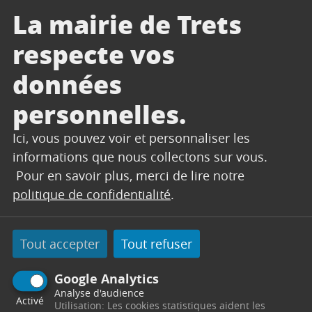
La mairie de Trets
respecte vos
En 2023, Trets a reçu
données
les encouragements
personnelles.
Ici, vous pouvez voir et personnaliser les
du jury
informations que nous collectons sur vous.
Pour en savoir plus, merci de lire notre
départemental pour
politique de confidentialité
.
sa stratégie
Tout accepter
Tout refuser
paysagère sur une
Google Analytics
commune à la fois
Analyse d'audience
Activé
Utilisation: Les cookies statistiques aident les