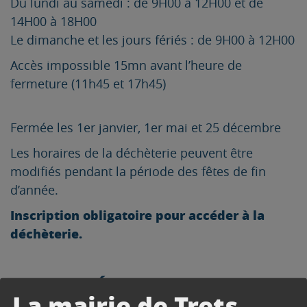
Du lundi au samedi : de 9H00 à 12H00 et de
14H00 à 18H00
Le dimanche et les jours fériés : de 9H00 à 12H00
Accès impossible 15mn avant l’heure de
fermeture (11h45 et 17h45)
Fermée les 1er janvier, 1er mai et 25 décembre
Les horaires de la déchèterie peuvent être
modifiés pendant la période des fêtes de fin
d’année.
Inscription obligatoire pour accéder à la
déchèterie.
SERVICE MÉTROPOLITAIN DE
La mairie de Trets
RAMASSAGE DES ENCOMBRANTS