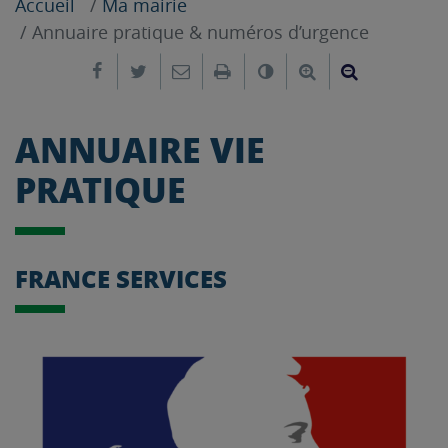
Accueil
Ma mairie
Annuaire pratique & numéros d’urgence
Partager sur Facebook
Partager sur Twitter
Envoyer par e-mail
Imprimer
Changer le contrast
Agrandir le tex
Réduire le
ANNUAIRE VIE
PRATIQUE
FRANCE SERVICES