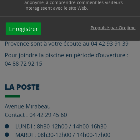
anonyme, à comprendre comment les visiteurs
interagissent avec le site Web.
La piscine de Trets est située avenue Jules Ferry.
Elle est ouverte durant la saison estivale.
Propulsé par Orejime
Enregistrer
Les services de la Métropole Aix-Marseille-
Provence sont à votre écoute au 04 42 93 91 39
Pour joindre la piscine en période d’ouverture :
04 88 72 92 15
LA POSTE
Avenue Mirabeau
Contact : 04 42 29 45 60
LUNDI : 8h30-12h00 / 14h00-16h30
MARDI : 08h30-12h00 / 14h00-17h00