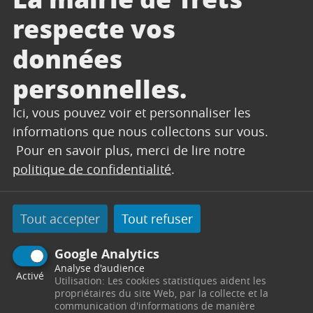
respecte vos
RAPPEL : La collectivité propose un mode de
données
collecte complémentaire gratuit uniquement
dans le cas où la personne ne peut pas se rendre
personnelles.
en déchetterie.
Ici, vous pouvez voir et personnaliser les
Pour prendre rendez-vous auprès de la
informations que nous collectons sur vous.
Métropole : 0
800 94 94 08
Pour en savoir plus, merci de lire notre
En dehors des rendez-vous (dates et
politique de confidentialité
.
emplacements) convenus, tout dépôt sera
considéré comme dépôt sauvage isolé et ne sera
Tout accepter
Tout refuser
pas pris par les services du Pays d’Aix.
Google Analytics
Analyse d'audience
PISCINE INTERCOMMUNALE
Activé
Utilisation: Les cookies statistiques aident les
MÉTROPOLITAINE
propriétaires du site Web, par la collecte et la
communication d'informations de manière