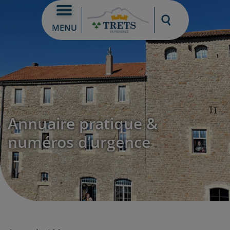
Moteur de re
MENU
Annuaire pratique &
numéros d’urgence