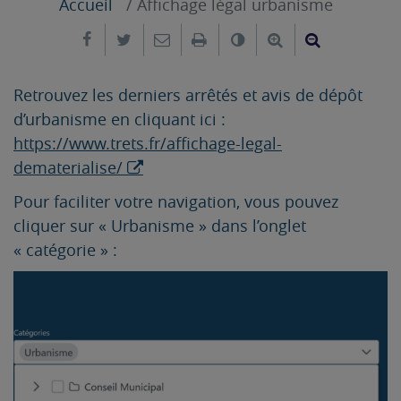
Accueil
Affichage légal urbanisme
Partager sur Facebook
Partager sur Twitter
Envoyer par e-mail
Imprimer
Changer le contrast
Agrandir le tex
Réduire le
Retrouvez les derniers arrêtés et avis de dépôt
d’urbanisme en cliquant ici :
https://www.trets.fr/affichage-legal-
dematerialise/
Pour faciliter votre navigation, vous pouvez
cliquer sur « Urbanisme » dans l’onglet
« catégorie » :