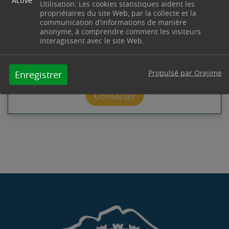
Activé
AMÉNAGEMENT DU TERRITOIRE
Utilisation: Les cookies statistiques aident les
propriétaires du site Web, par la collecte et la
communication d'informations de manière
Hôtel de Ville
Place du 14 Juillet
13530
Trets
anonyme, à comprendre comment les visiteurs
Télephone : 04 42 37 55 18
interagissent avec le site Web.
Horaires : Lundi, mardi & mercredi : 8h30-12h00 /
14h00-17h00 - Vendredi : 8h30-12h00 / 14h00-
16h30 - Fermé le jeudi - urba02@trets.fr
Propulsé par Orejime
Enregistrer
Contacter par mail
Contacter