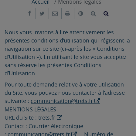
Accueil
Mentions légales
Partager sur Facebook
Partager sur Twitter
Envoyer par e-mail
Imprimer
Changer le contrast
Agrandir le tex
Réduire le
Nous vous invitons à lire attentivement les
présentes conditions d’utilisation qui régissent la
navigation sur ce site (ci-après les « Conditions
d’Utilisation »). En utilisant le site vous acceptez
sans réserve les présentes Conditions
d’Utilisation.
Pour toute demande relative à votre utilisation
du Site, vous pouvez nous contacter à l’adresse
suivante :
communication@trets.fr
MENTIONS LÉGALES
URL du Site :
trets.fr
Contact : Courrier électronique
:
communication@trets.fr
– Numéro de