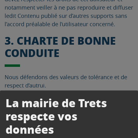
notamment veiller à ne pas reproduire et diffuser
ledit Contenu publié sur d’autres supports sans
l’accord préalable de l’utilisateur concerné.
3. CHARTE DE BONNE
CONDUITE
Nous défendons des valeurs de tolérance et de
respect d’autrui.
La mairie de Trets
Pour cette raison, en utilisant ce Site, vous vous
interdisez de :
respecte vos
véhiculer des propos racistes, violents,
données
xénophobes, malveillants, vulgaires, obscènes ou