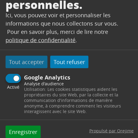
encore illicites,
personnelles.
diffuser un contenu préjudiciable,
Ici, vous pouvez voir et personnaliser les
diffamatoire, non autorisé, malveillant, portant
informations que nous collectons sur vous.
atteinte à la vie privée ou aux droits à l’image,
Pour en savoir plus, merci de lire notre
incitant à la violence, à la haine raciale ou
politique de confidentialité
.
ethnique, ou un contenu constituant un outrage
aux bonnes mœurs ou une incitation à la
réalisation de certains délits et crimes ;
Tout accepter
Tout refuser
utiliser le Site pour faire de la politique, de la
propagande ou du prosélytisme ;
Google Analytics
publier des contenus publicitaires ou
Analyse d'audience
Activé
Utilisation: Les cookies statistiques aident les
promotionnels pour des produits et/ou services
propriétaires du site Web, par la collecte et la
concurrents de la(ou les) marque(s) présentée(s)
communication d'informations de manière
anonyme, à comprendre comment les visiteurs
sur le Site ;
interagissent avec le site Web.
détourner le Site de sa finalité, notamment
en l’utilisant comme un espace de rencontre ;
Propulsé par Orejime
Enregistrer
diffuser des informations permettant,