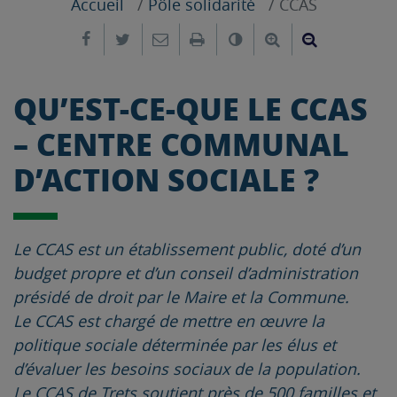
Accueil
Pôle solidarité
CCAS
Partager sur Facebook
Partager sur Twitter
Envoyer par e-mail
Imprimer
Changer le contrast
Agrandir le tex
Réduire le
QU’EST-CE-QUE LE CCAS
– CENTRE COMMUNAL
D’ACTION SOCIALE ?
Le CCAS est un établissement public, doté d’un
budget propre et d’un conseil d’administration
présidé de droit par le Maire et la Commune.
Le CCAS est chargé de mettre en œuvre la
politique sociale déterminée par les élus et
d’évaluer les besoins sociaux de la population.
Le CCAS de Trets soutient près de 500 familles et