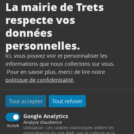
La mairie de Trets
CETTE AIDE CONSISTE À
respecte vos
ACCUEILLIR LES PERSONNES EN
DIFFICULTÉ ET CONCERNE
données
personnelles.
Les obligations alimentaires
Le placement en foyer, logement ou autres,
Ici, vous pouvez voir et personnaliser les
maison de retraite
informations que nous collectons sur vous.
L’aide ménagère
Pour en savoir plus, merci de lire notre
L’allocation personnalisée à l’autonomie
politique de confidentialité
.
Le RSA
Le CCAS est bureau instructeur et boîte aux
Tout accepter
Tout refuser
lettres. Tous les dossiers constitués (aide
ménagère, allocations diverses, placement des
Google Analytics
personnes atteintes d’un handicap…) sont
Analyse d'audience
Activé
Utilisation: Les cookies statistiques aident les
transmis aux partenaires institutionnels (services
propriétaires du site Web, par la collecte et la