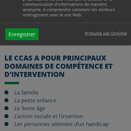
de l’État, du Département) qui statuent.
communication d'informations de manière
anonyme, à comprendre comment les visiteurs
interagissent avec le site Web.
AIDE SOCIALE
FACULTATIVE
Propulsé par Orejime
Enregistrer
LE CCAS A POUR PRINCIPAUX
DOMAINES DE COMPÉTENCE ET
D’INTERVENTION
La famille
La petite enfance
Le 3eme âge
L’action sociale et l’insertion
Les personnes atteintes d’un handicap