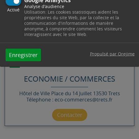
Google Analytics
Provence le 30 juillet 2021, et la convention cadre
Analyse d'audience
Activé
Utilisation: Les cookies statistiques aident les
qui fixe le plan d’actions jusqu’en 2026 est prévu
propriétaires du site Web, par la collecte et la
pour signature en début 2023.
communication d'informations de manière
anonyme, à comprendre comment les visiteurs
interagissent avec le site Web.
Propulsé par Orejime
Enregistrer
CONTACT
ECONOMIE / COMMERCES
Hôtel de Ville
Place du 14 Juillet
13530
Trets
Télephone : eco-commerces@trets.fr
Contacter par mail
Contacter