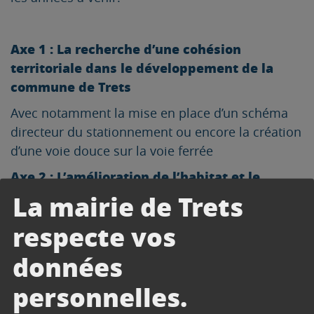
Axe 1 : La recherche d’une cohésion
territoriale dans le développement de la
commune de Trets
Avec notamment la mise en place d’un schéma
directeur du stationnement ou encore la création
d’une voie douce sur la voie ferrée
Axe 2 : L’amélioration de l’habitat et le
développement de l’attractivité du centre-
La mairie de Trets
ancien comme lieu de résidence
respecte vos
Avec la mise en place d’une Opération de
données
Revitalisation de Territoire (ORT) visant à
requalifier le centre-ville ou encore d’un
personnelles.
périmètre de protection du patrimoine