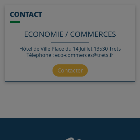
CONTACT
ECONOMIE / COMMERCES
Hôtel de Ville
Place du 14 Juillet
13530
Trets
Télephone : eco-commerces@trets.fr
Contacter par mail
Contacter