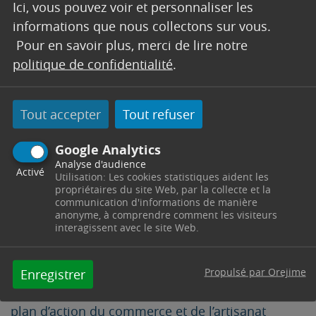
Ici, vous pouvez voir et personnaliser les
Axe 3 : L’aménagement et la réhabilitation
informations que nous collectons sur vous.
des espaces publics pour un cadre de vie
Pour en savoir plus, merci de lire notre
plus agréable
politique de confidentialité
.
La Place de la gare en est le projet phare
Axe 4 : La mise en valeur du patrimoine
Tout accepter
Tout refuser
tretsois
Avec une étude de programmation de la maison
Google Analytics
noble (ancienne synagogue) située Rue Paul Bert
Analyse d'audience
Activé
Utilisation: Les cookies statistiques aident les
ou encore la réhabilitation de la Gare pour y
propriétaires du site Web, par la collecte et la
créer une Maison du Tourisme, de l’Artisanat…
communication d'informations de manière
anonyme, à comprendre comment les visiteurs
Axe 5 : Le développement et l’animation du
interagissent avec le site Web.
centre-ville
Avec la lutte contre la vacance des locaux
Propulsé par Orejime
Enregistrer
commerciaux, ou encore la mise ne place d’un
plan d’action du commerce et de l’artisanat