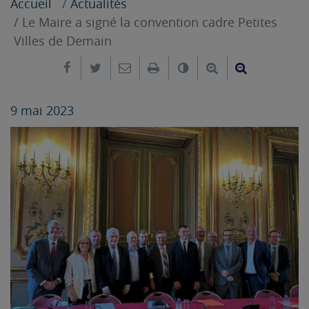
Accueil
Actualités
Le Maire a signé la convention cadre Petites
Villes de Demain
Partager sur Facebook
Partager sur Twitter
Envoyer par e-mail
Imprimer
Changer le contrast
Agrandir le tex
Réduire le
9 mai 2023