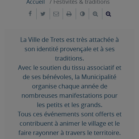
Accueil
Festivités & traditions
Partager sur Facebook
Partager sur Twitter
Envoyer par e-mail
Imprimer
Changer le contrast
Agrandir le tex
Réduire le
La Ville de Trets est très attachée à
son identité provençale et à ses
traditions.
Avec le soutien du tissu associatif et
de ses bénévoles, la Municipalité
organise chaque année de
nombreuses manifestations pour
les petits et les grands.
Tous ces événements sont offerts et
contribuent à animer le village et le
faire rayonner à travers le territoire.