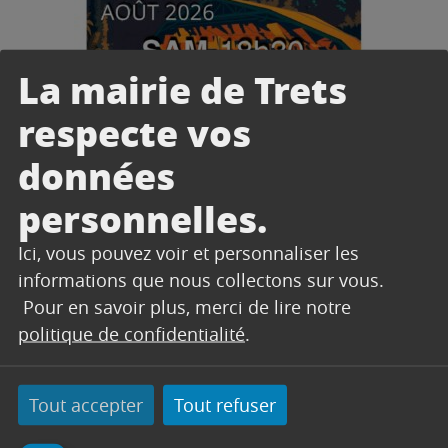
La mairie de Trets
respecte vos
données
CONCERT, FESTIVAL
FESTIVAL DE PIANO DE LA
personnelles.
ROQUE D’ANTHÉRON 2026 –
Sur les routes de Provence
Ici, vous pouvez voir et personnaliser les
informations que nous collectons sur vous.
18h30
Gratuit
Pour en savoir plus, merci de lire notre
Jardin des
Tout Public
Remparts
politique de confidentialité
.
Tout accepter
Tout refuser
Lire l'article
14 Août