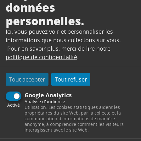
données
personnelles.
Ici, vous pouvez voir et personnaliser les
informations que nous collectons sur vous.
Pour en savoir plus, merci de lire notre
politique de confidentialité
.
NOS CARTES
Tout accepter
Tout refuser
INTERACTIVES
Google Analytics
Analyse d'audience
Activé
Utilisation: Les cookies statistiques aident les
Liste des établissements scolaires
propriétaires du site Web, par la collecte et la
communication d'informations de manière
listes des commerçants
anonyme, à comprendre comment les visiteurs
interagissent avec le site Web.
liste des associations