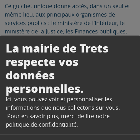
Ce guichet unique donne accès, dans un seul et
même lieu, aux principaux organismes de
services publics : le ministère de l’Intérieur, le
ministère de la Justice, les Finances publiques,
Pôle emploi, l’Assurance retraite, l’Assurance
La mairie de Trets
maladie, la CAF, la MSA et la Poste.
respecte vos
Les agents de la France Services :
données
vous accompagnent dans les démarches
administratives quotidiennes et répondent à vos
personnelles.
questions ;
vous aident dans les démarches en ligne
Ici, vous pouvez voir et personnaliser les
(navigation sur les sites des opérateurs,
informations que nous collectons sur vous.
simulation d’allocations, demande de documents
Pour en savoir plus, merci de lire notre
en ligne) ;
politique de confidentialité
.
vous mettent à disposition et accompagnent
l’utilisation d’outils informatiques (création d’une