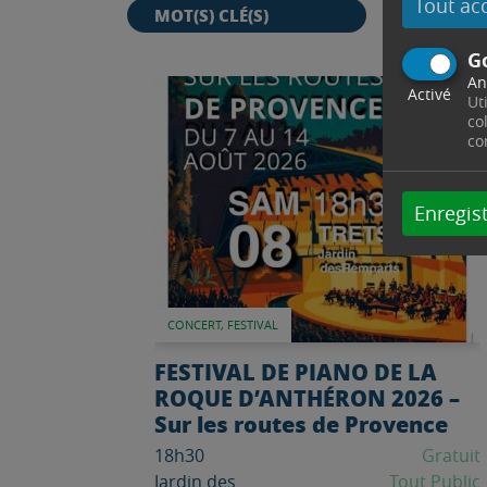
Tout ac
G
An
Lire l'article
Activé
8 Août
Ut
co
co
Enregist
CONCERT, FESTIVAL
FESTIVAL DE PIANO DE LA
ROQUE D’ANTHÉRON 2026 –
Sur les routes de Provence
18h30
Gratuit
Jardin des
Tout Public