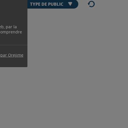
eb, par la
 comprendre
 par Orejime