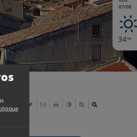
VEN
07/08
34
vos
us
Partager sur Facebook
Partager sur Twitter
Envoyer par e-mail
Imprimer
Changer le contraste
Agrandir le texte
Réduire le text
olitique