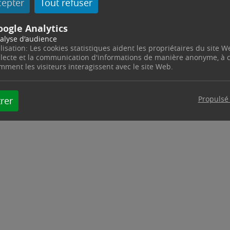
cepter
Tout refuser
oogle Analytics
alyse d'audience
ilisation: Les cookies statistiques aident les propriétaires du site W
llecte et la communication d'informations de manière anonyme, à
mment les visiteurs interagissent avec le site Web.
Propulsé
rer