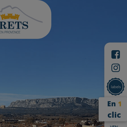
En
1
clic