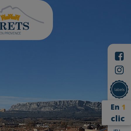
En
1
clic