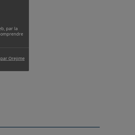
eb, par la
 comprendre
 par Orejime