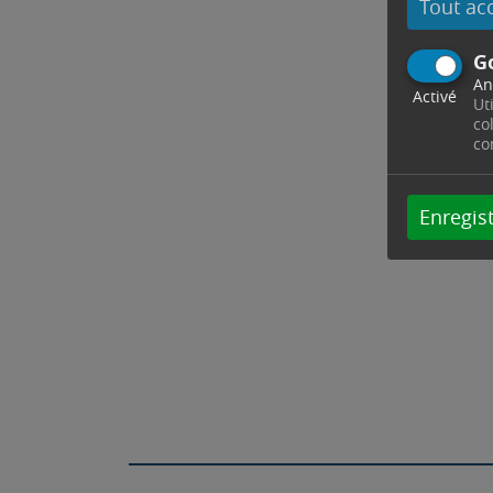
Tout ac
G
An
Activé
Ut
co
co
Enregist