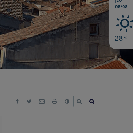
JEU
06/08
28
Partager sur Facebook
Partager sur Twitter
Envoyer par e-mail
Imprimer
Changer le contraste
Agrandir le texte
Réduire le text