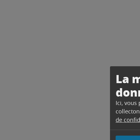
La m
don
Ici, vous
collecton
de confid