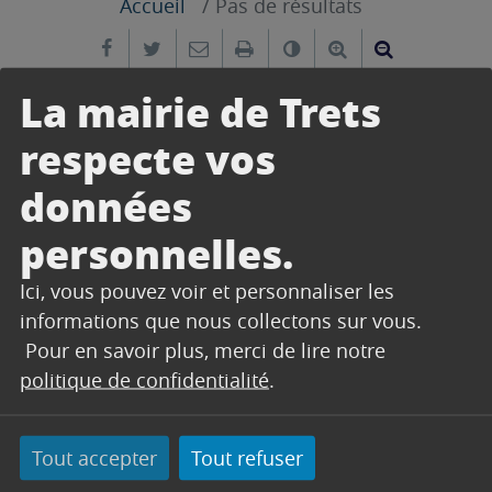
Accueil
Pas de résultats
Partager sur Facebook
Partager sur Twitter
Envoyer par e-mail
Imprimer
Changer le contrast
Agrandir le tex
Réduire le
La mairie de Trets
VOIR LES ÉVÉNEMENTS PASSÉS
respecte vos
données
personnelles.
Ici, vous pouvez voir et personnaliser les
informations que nous collectons sur vous.
Pour en savoir plus, merci de lire notre
politique de confidentialité
.
Il n'y aucun évènement pour cette recherche.
Tout accepter
Tout refuser