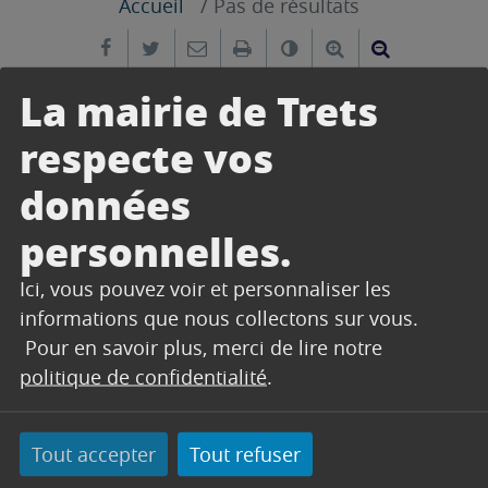
Accueil
Pas de résultats
Partager sur Facebook
Partager sur Twitter
Envoyer par e-mail
Imprimer
Changer le contrast
Agrandir le tex
Réduire le
La mairie de Trets
VOIR LES ÉVÉNEMENTS PASSÉS
respecte vos
données
personnelles.
Ici, vous pouvez voir et personnaliser les
informations que nous collectons sur vous.
Pour en savoir plus, merci de lire notre
politique de confidentialité
.
Il n'y aucun évènement pour cette recherche.
Tout accepter
Tout refuser