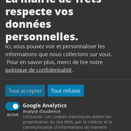
respecte vos
données
Légalisations
personnelles.
Livret de famille
Ici, vous pouvez voir et personnaliser les
informations que nous collectons sur vous.
Pour en savoir plus, merci de lire notre
politique de confidentialité
.
Tout accepter
Tout refuser
Google Analytics
Analyse d'audience
Livret de famille
Activé
Utilisation: Les cookies statistiques aident les
propriétaires du site Web, par la collecte et la
Logement social
communication d'informations de manière