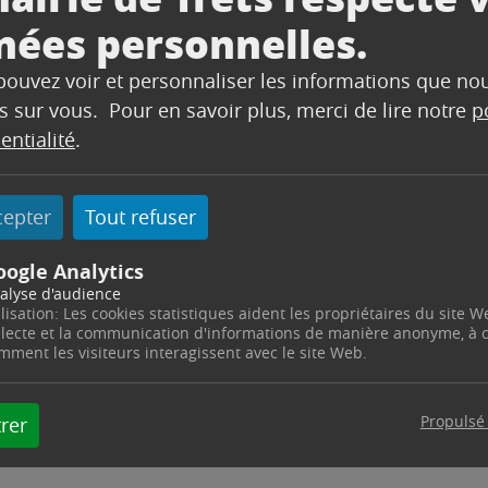
nées personnelles.
re une déclaration sur laquelle sont indiquées les inf
 pouvez voir et personnaliser les informations que no
llement nom d’usage), vos prénoms, votre date et lie
s sur vous. Pour en savoir plus, merci de lire notre
p
entialité
.
iversitaire ou professionnelle.
cepter
Tout refuser
oogle Analytics
d’identité, passeport ou tout autre document
alyse d'audience
ilisation: Les cookies statistiques aident les propriétaires du site W
llecte et la communication d'informations de manière anonyme, à
mment les visiteurs interagissent avec le site Web.
 d’une maladie invalidante, et qu’il souhaite être dis
Propulsé
rer
’invalidité.