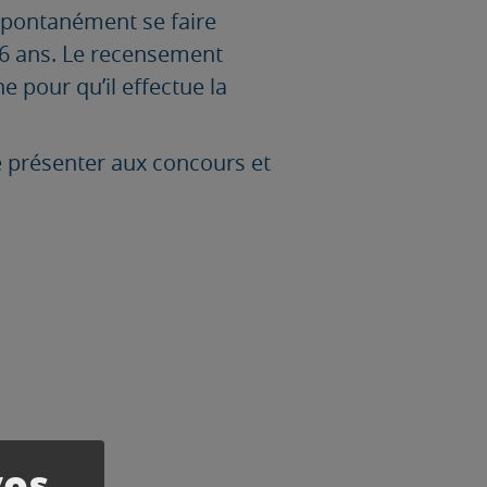
 spontanément se faire
 16 ans. Le recensement
e pour qu’il effectue la
se présenter aux concours et
vos