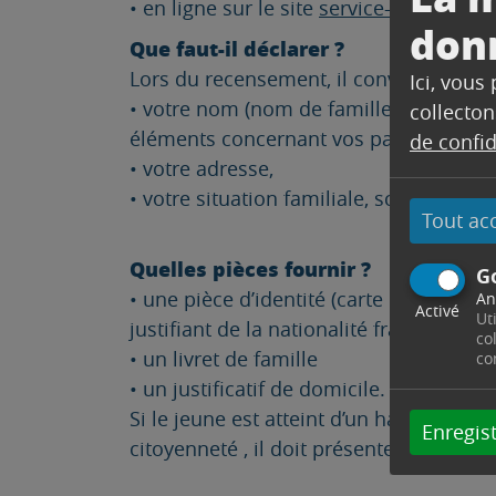
• en ligne sur le site
service-public.fr.
.
don
Que faut-il déclarer ?
Lors du recensement, il convient de fai
Ici, vous
• votre nom (nom de famille et éventue
collecton
éléments concernant vos parents,
de confid
• votre adresse,
• votre situation familiale, scolaire, un
Tout ac
Quelles pièces fournir ?
G
• une pièce d’identité (carte nationale 
An
Activé
Ut
justifiant de la nationalité française)
co
• un livret de famille
co
• un justificatif de domicile.
Si le jeune est atteint d’un handicap ou
Enregist
citoyenneté , il doit présenter sa carte d