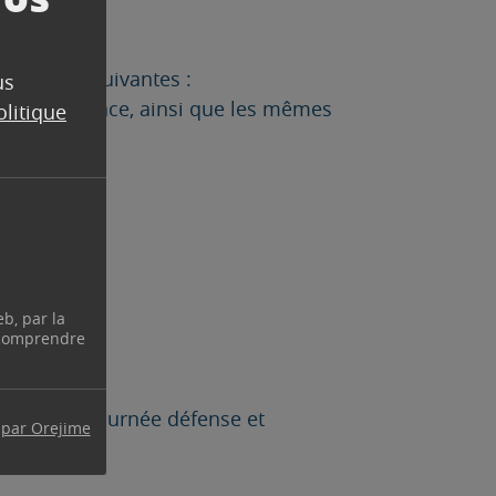
ormations suivantes :
us
u de naissance, ainsi que les mêmes
olitique
eb, par la
 comprendre
pensé de la Journée défense et
 par Orejime