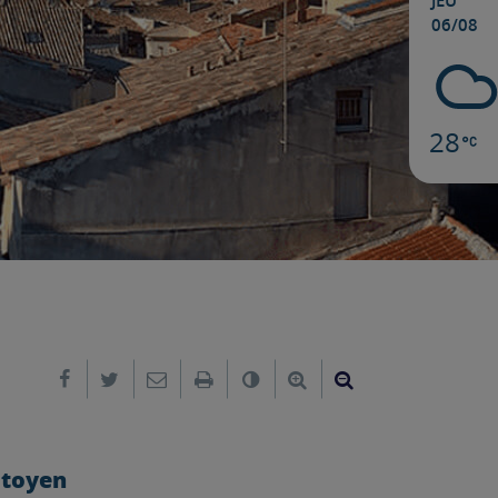
JEU
06/08
28
Partager sur Facebook
Partager sur Twitter
Envoyer par e-mail
Imprimer
Changer le contraste
Agrandir le texte
Réduire le text
itoyen