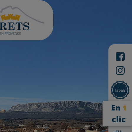
En
1
clic