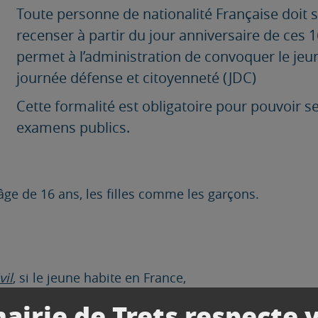
Toute personne de nationalité Française doit
recenser à partir du jour anniversaire de ces
permet à l’administration de convoquer le jeun
journée défense et citoyenneté (JDC)
Cette formalité est obligatoire pour pouvoir 
examens publics.
’âge de 16 ans, les filles comme les garçons.
vil
, si le jeune habite en France,
, si le jeune réside à l’étranger.
airie de Trets respecte 