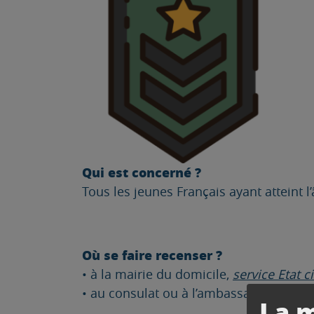
Qui est concerné ?
Tous les jeunes Français ayant atteint l
Où se faire recenser ?
• à la mairie du domicile,
service Etat ci
• au consulat ou à l’ambassade de France
La m