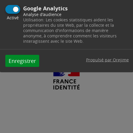
Depuis le 17 juin 2024, la Mairie de
Google Analytics
Trets est habilitée à certifier votre
Analyse d'audience
identité via cette nouvelle
Activé
Utilisation: Les cookies statistiques aident les
application.
propriétaires du site Web, par la collecte et la
communication d'informations de manière
Tout savoir sur l’identité numérique et
anonyme, à comprendre comment les visiteurs
interagissent avec le site Web.
l’application France Identité
Propulsé par Orejime
Enregistrer