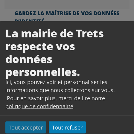
GARDEZ LA MAÎTRISE DE VOS DONNÉES
D’IDENTITÉ
La mairie de Trets
France Identité est un nouveau service
public permettant de créer son identité
respecte vos
numérique régalienne.
données
Disponible sur tout le territoire depuis le
personnelles.
14 février 2024, l’application/site web
France Identité permet la
Ici, vous pouvez voir et personnaliser les
dématérialisation des titres d’identité.
informations que nous collectons sur vous.
Cette application est facultative et
Pour en savoir plus, merci de lire notre
gratuite. Elle permet de mieux maîtriser
politique de confidentialité
.
la diffusion de ses données personnelles
et garantit l’authenticité des titres
d’identité.
Tout accepter
Tout refuser