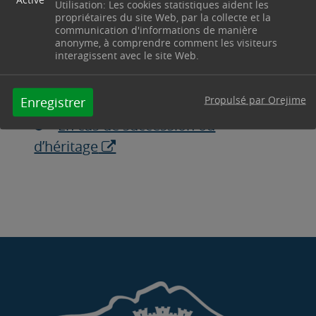
Utilisation: Les cookies statistiques aident les
propriétaires du site Web, par la collecte et la
Annulation volontaire de la carte
communication d'informations de manière
grise
anonyme, à comprendre comment les visiteurs
interagissent avec le site Web.
Transformation du véhicule
Destruction du véhicule
Propulsé par Orejime
Enregistrer
Changement de domicile
En cas de succession ou
d’héritage