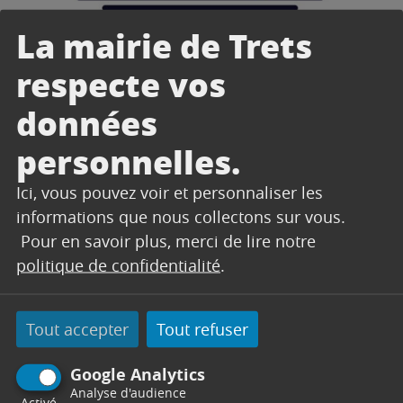
La mairie de Trets
respecte vos
Achat d’un véhicule neuf
Achat d’un véhicule d’occasion
données
Vente d’un véhicule d’occasion
personnelles.
Certificat de situation
administrative
Ici, vous pouvez voir et personnaliser les
En cas de vol : établissement du
informations que nous collectons sur vous.
duplicata
Pour en savoir plus, merci de lire notre
politique de confidentialité
.
En cas de perte : établissement du
duplicata
En cas de détérioration:
Tout accepter
Tout refuser
établissement du duplicata
Véhicule accidenté : retrait et
Google Analytics
Analyse d'audience
restitution de la carte grise
Activé