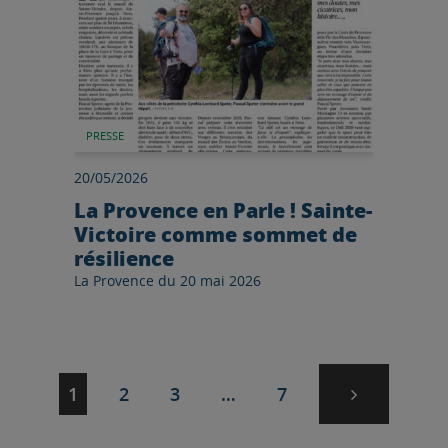
PRESSE
20/05/2026
La Provence en Parle ! Sainte-
Victoire comme sommet de
résilience
La Provence du 20 mai 2026
Page suivan
Navigation
Page
Page
Page
Page
1
2
3
…
7
des
pages