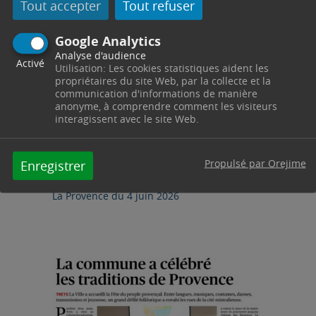
Tout accepter
Tout refuser
Google Analytics
Analyse d'audience
Activé
Utilisation: Les cookies statistiques aident les
PRESSE
propriétaires du site Web, par la collecte et la
communication d'informations de manière
04/06/2026
anonyme, à comprendre comment les visiteurs
interagissent avec le site Web.
La Provence en parle ! La
3ème édition du Festival
théâtral de l »Arc, c’est
Propulsé par Orejime
Enregistrer
demain
La Provence du 4 juin 2026
Lire l'article