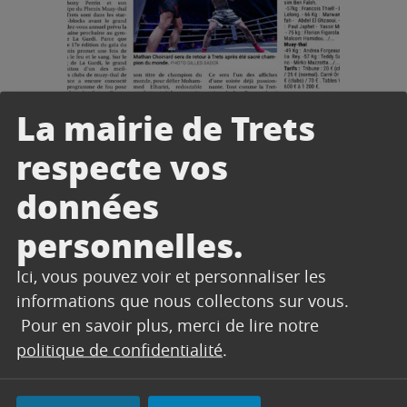
La mairie de Trets
PRESSE
respecte vos
13/06/2026
La Provence en parle ! Le gala
données
du Phenix s’annonce explosif
La Provence du 13 juin 2026
personnelles.
Ici, vous pouvez voir et personnaliser les
informations que nous collectons sur vous.
Lire l'article
Pour en savoir plus, merci de lire notre
politique de confidentialité
.