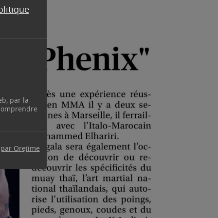
olitique
eb, par la
 comprendre
 par Orejime