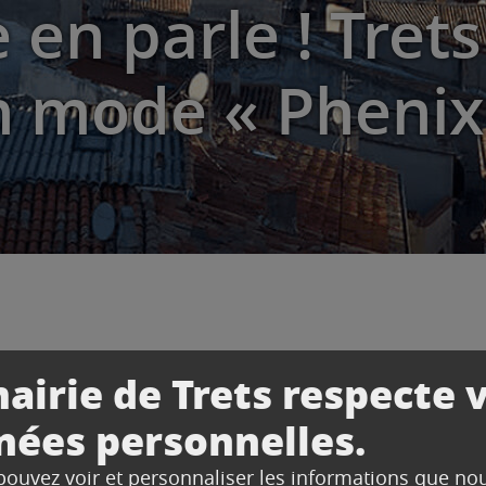
en parle ! Trets
n mode « Phenix
parle ! Trets et Choinard en mode « Phenix »
airie de Trets respecte 
nées personnelles.
 pouvez voir et personnaliser les informations que no