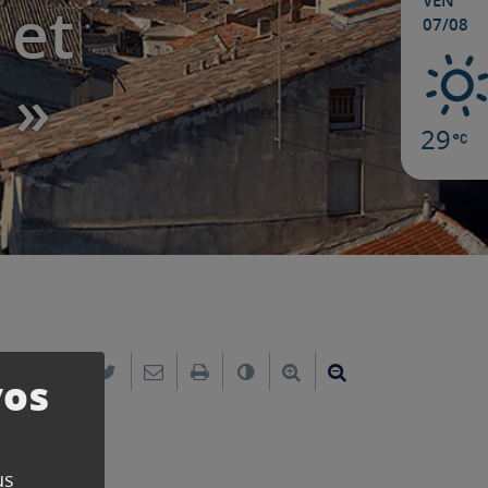
VEN
 et
07/08
 »
29
Partager sur Facebook
Partager sur Twitter
Envoyer par e-mail
Imprimer
Changer le contraste
Agrandir le texte
Réduire le text
vos
us