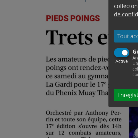
collecton
de confid
Tout ac
G
An
Activé
Ut
co
co
Enregist