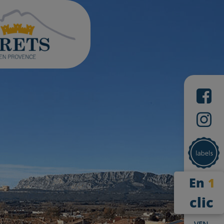
En
1
clic