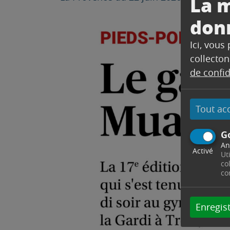
La m
don
Ici, vous
collecton
de confid
Tout ac
G
An
Activé
Ut
co
co
Enregist