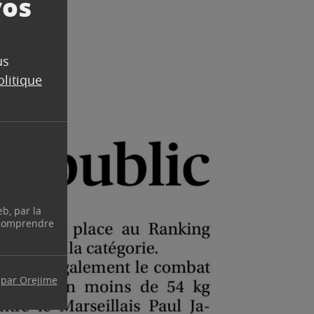
vos
us
olitique
eb, par la
 comprendre
 par Orejime