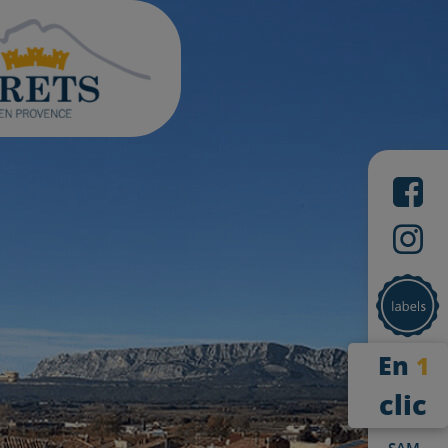
En
1
clic