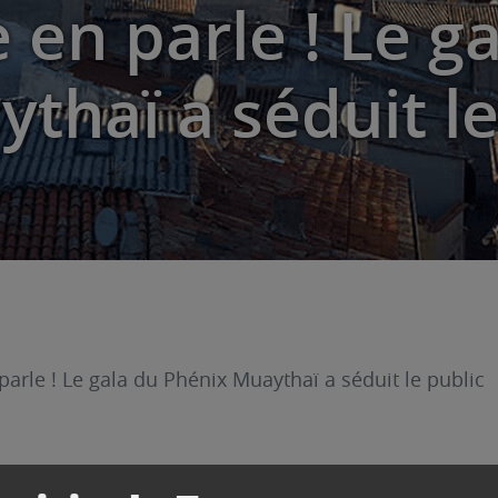
 en parle ! Le g
thaï a séduit le
arle ! Le gala du Phénix Muaythaï a séduit le public