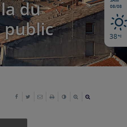
SAM
ala du
08/08
 public
38
Partager sur Facebook
Partager sur Twitter
Envoyer par e-mail
Imprimer
Changer le contraste
Agrandir le texte
Réduire le text