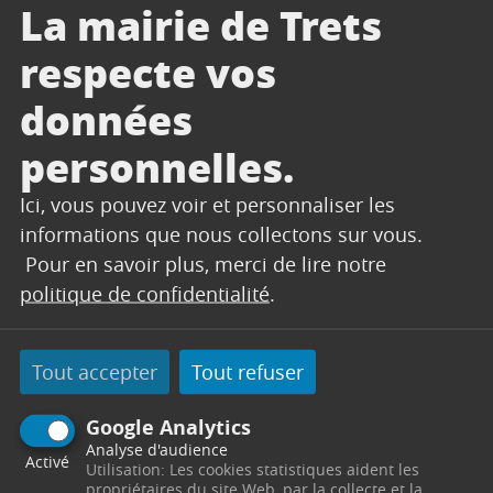
Accueil
Actualités
La mairie de Trets
SÉNIORS – Programme fin d’année 2023
respecte vos
Partager sur Facebook
Partager sur Twitter
Envoyer par e-mail
Imprimer
Changer le contrast
Agrandir le tex
Réduire le
données
1 septembre 2023
personnelles.
Télécharger
Ici, vous pouvez voir et personnaliser les
informations que nous collectons sur vous.
Pour en savoir plus, merci de lire notre
politique de confidentialité
.
Tout accepter
Tout refuser
Google Analytics
Analyse d'audience
Activé
Utilisation: Les cookies statistiques aident les
propriétaires du site Web, par la collecte et la