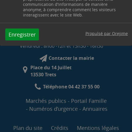
communication d'informations de manière
anonyme, à comprendre comment les visiteurs
HORAIRES D'OUVERTURE DE LA MAIRIE
interagissent avec le site Web.
Lundi : 8h00 -12h et 13h30 -18h30
Mardi, mercredi et jeudi : 8h00 -12h00
Propulsé par Orejime
Enregistrer
et 13h30 -17h30
Vendredi : 8h00 -12h et 13h30 - 16h30
Contacter la mairie
Place du 14 Juillet
13530 Trets
Téléphone 04 42 37 55 00
Marchés publics
Portail Famille
Numéros d’urgence
Annuaires
Plan du site
Crédits
Mentions légales