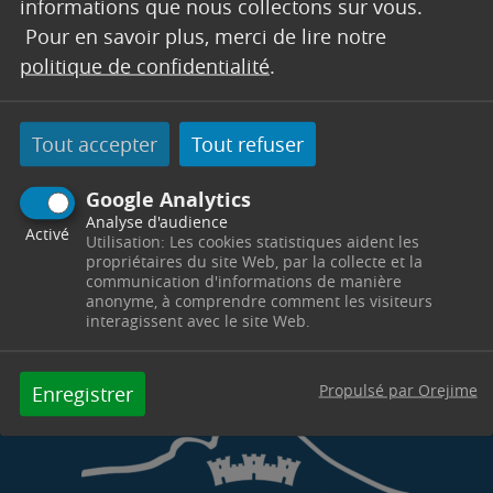
SERVICE SENIORS
informations que nous collectons sur vous.
Pour en savoir plus, merci de lire notre
Pôle Solidarité -
4 Cours Esquiros
13530
Trets
politique de confidentialité
.
Télephone : 04 42 61 23 84
Horaires : Du lundi au vendredi de 8h30 à 12h00 et
de 13h30 à 17h00
Tout accepter
Tout refuser
Contacter par mail
Contacter
Google Analytics
Analyse d'audience
Activé
Utilisation: Les cookies statistiques aident les
propriétaires du site Web, par la collecte et la
communication d'informations de manière
anonyme, à comprendre comment les visiteurs
interagissent avec le site Web.
Propulsé par Orejime
Enregistrer