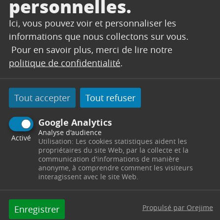
personnelles.
de Trets accueillera l’artiste Frédéric Di Martino
dans le cadre de la 17ème édition d’Ensemble
Ici, vous pouvez voir et personnaliser les
l’Art Contemporain.
informations que nous collectons sur vous.
L’artiste peintre exposera au Château des
Pour en savoir plus, merci de lire notre
du 2 au 27 juin 2026
Remparts
et vous donne
politique de confidentialité
.
samedi 30 mai à 18h30
rendez-vous le
pour un
vernissage haut en couleurs !
Tout accepter
Tout refuser
Exposition en entrée libre du mardi au samedi de
9h30 à 12h00 et de 14h00 à 17h00
Google Analytics
Analyse d'audience
Renseignements au 04 42 61 23 78
Activé
Utilisation: Les cookies statistiques aident les
propriétaires du site Web, par la collecte et la
communication d'informations de manière
anonyme, à comprendre comment les visiteurs
interagissent avec le site Web.
Télécharger
Propulsé par Orejime
Enregistrer