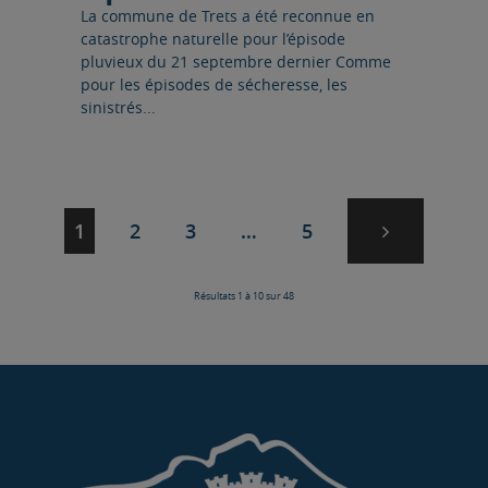
La commune de Trets a été reconnue en
catastrophe naturelle pour l’épisode
pluvieux du 21 septembre dernier Comme
pour les épisodes de sécheresse, les
sinistrés...
Page suivan
Navigation
Page
Page
Page
Page
1
2
3
…
5
des
pages
Résultats 1 à 10 sur 48