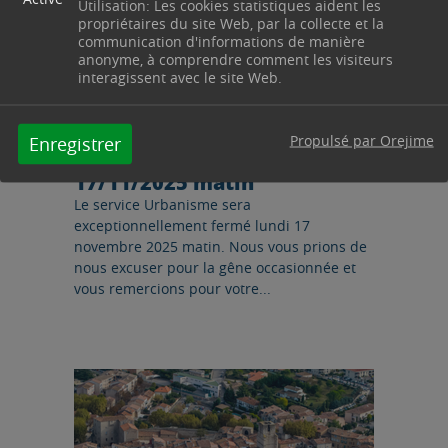
Utilisation: Les cookies statistiques aident les
propriétaires du site Web, par la collecte et la
communication d'informations de manière
anonyme, à comprendre comment les visiteurs
URBANISME & TERRITOIRE
interagissent avec le site Web.
14/11/2025
FERMETURE EXCEPTIONNELLE
Propulsé par Orejime
Enregistrer
– Service Urbanisme le
17/11/2025 matin
Le service Urbanisme sera
exceptionnellement fermé lundi 17
novembre 2025 matin. Nous vous prions de
nous excuser pour la gêne occasionnée et
vous remercions pour votre...
Lire l'article