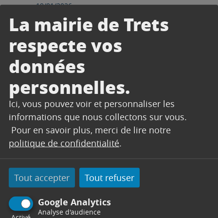
19/01/2026
La mairie de Trets
URBANISME – Fermeture
exceptionnelle du service
respecte vos
mardi 20 janvier 2026
Le service Urbanisme sera
données
exceptionnellement fermé mardi 20 janvier
2026 après-midi. Nous vous prions de nous
personnelles.
excuser pour la gêne occasionnée et vous
remercions pour...
Ici, vous pouvez voir et personnaliser les
informations que nous collectons sur vous.
Pour en savoir plus, merci de lire notre
Lire l'article
politique de confidentialité
.
Tout accepter
Tout refuser
Google Analytics
Analyse d'audience
Activé