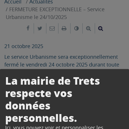
Accueil
Actualités
FERMETURE EXCEPTIONNELLE – Service
Urbanisme le 24/10/2025
Partager sur Facebook
Partager sur Twitter
Envoyer par e-mail
Imprimer
Changer le contrast
Agrandir le tex
Réduire le
21 octobre 2025
Le service Urbanisme sera exceptionnellement
fermé le vendredi 24 octobre 2025 durant toute
la journée.
La mairie de Trets
respecte vos
données
CONTACT
personnelles.
ACCUEIL URBANISME -
Ici, vous pouvez voir et personnaliser les