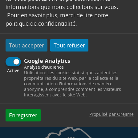
AMÉNAGEMENT DU TERRITOIRE
informations que nous collectons sur vous.
Pour en savoir plus, merci de lire notre
Hôtel de Ville
Place du 14 Juillet
13530
Trets
politique de confidentialité
.
Télephone : 04 42 37 55 18
Horaires : Lundi, mardi & mercredi : 8h30-12h00 /
14h00-17h00 - Vendredi : 8h30-12h00 / 14h00-
Tout accepter
16h30 - Fermé le jeudi - urba02@trets.fr
Tout refuser
Contacter par mail
Contacter
Google Analytics
Analyse d'audience
Activé
Utilisation: Les cookies statistiques aident les
propriétaires du site Web, par la collecte et la
communication d'informations de manière
anonyme, à comprendre comment les visiteurs
interagissent avec le site Web.
Propulsé par Orejime
Enregistrer