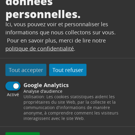
données
01/09/2023
personnelles.
Rentrée des classes lundi 4
septembre 2023
Ici, vous pouvez voir et personnaliser les
La rentrée des écoliers Après des vacances
informations que nous collectons sur vous.
d’été bien animées à Trets, les petits Tretsois
Pour en savoir plus, merci de lire notre
vont reprendre le chemin de l’école ce lundi.
politique de confidentialité
.
Les élèves de...
Tout accepter
Tout refuser
Lire l'article
Google Analytics
Analyse d'audience
Activé
Utilisation: Les cookies statistiques aident les
propriétaires du site Web, par la collecte et la
communication d'informations de manière
anonyme, à comprendre comment les visiteurs
interagissent avec le site Web.