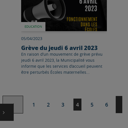
EDUCATION
05/04/2023
Grève du jeudi 6 avril 2023
En raison d’un mouvement de grève prévu
jeudi 6 avril 2023, la Municipalité vous
informe que les services d’accueil peuvent
être perturbés Écoles maternelles...
Page précédente
Pa
Navigation
Page
Page
Page
Page
Page
Page
1
2
3
4
5
6
des
pages