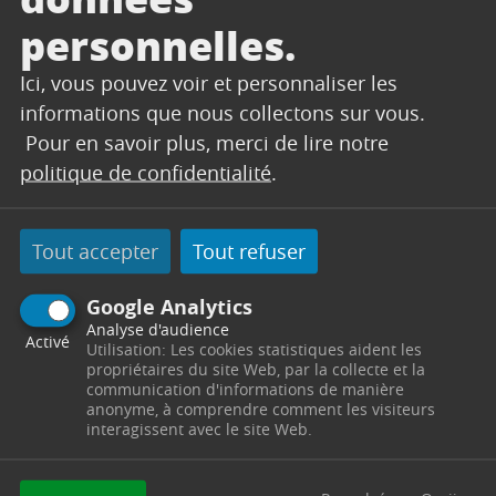
– France Services vous
personnelles.
accompagne dans vos
démarches
Ici, vous pouvez voir et personnaliser les
Un rappel des obligations déclaratives en
cas de changement d’occupants a été fait
informations que nous collectons sur vous.
auprès des propriétaires depuis le 20
Pour en savoir plus, merci de lire notre
janvier.Les déclarations doivent être faites...
politique de confidentialité
.
Tout accepter
Tout refuser
Lire l'article
Google Analytics
Analyse d'audience
Activé
Utilisation: Les cookies statistiques aident les
propriétaires du site Web, par la collecte et la
communication d'informations de manière
anonyme, à comprendre comment les visiteurs
interagissent avec le site Web.
DEMARCHE