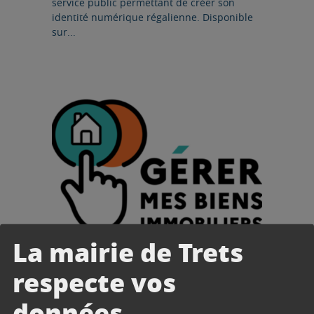
service public permettant de créer son
identité numérique régalienne. Disponible
sur...
Lire l'article
La mairie de Trets
DEMARCHE
respecte vos
05/02/2024
Gérer mes biens immobiliers
données