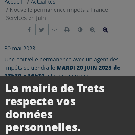
Accueil
Actualités
Nouvelle permanence impôts à France
Services en juin
Partager sur Facebook
Partager sur Twitter
Envoyer par e-mail
Imprimer
Changer le contrast
Agrandir le tex
Réduire le
30 mai 2023
Une nouvelle permanence avec un agent des
MARDI 20 JUIN 2023 de
impôts se tiendra le
13h30 à 16h30
à France services
La mairie de Trets
UNIQUEMENT SUR RDV AU 04.42.61.23.48
respecte vos
données
CONTACT
personnelles.