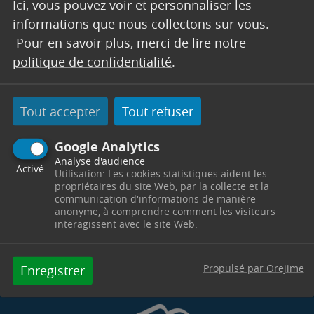
Ici, vous pouvez voir et personnaliser les
FRANCE SERVICES
informations que nous collectons sur vous.
Pour en savoir plus, merci de lire notre
Pôle Solidarité -
4 Cours Esquiros
13530
Trets
politique de confidentialité
.
Télephone : 04 42 61 23 48
Horaires : Lundi : 8h30 - 12h / Mardi : 8h30 - 12h &
13h30 - 16h30 / Mercredi & jeudi : 8h30 - 12h & de
13h30 - 17h / Vendredi : 8h30 - 12h & 13h30-16h /
Tout accepter
Tout refuser
franceservices@trets.fr
Google Analytics
Contacter par mail
Contacter
Analyse d'audience
Activé
Utilisation: Les cookies statistiques aident les
propriétaires du site Web, par la collecte et la
communication d'informations de manière
anonyme, à comprendre comment les visiteurs
interagissent avec le site Web.
Propulsé par Orejime
Enregistrer