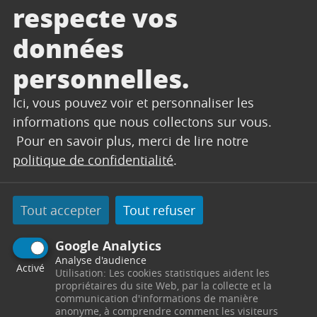
professionnels et enseignants de l’École
respecte vos
Forestière de Meymac et logés à
données
proximité du chantier.
personnelles.
Ils ont pris la suite du Lycée Nature et
Forêt de Noirétable dans la Loire qui
Ici, vous pouvez voir et personnaliser les
avaient également réalisé un chantier
informations que nous collectons sur vous.
d’une semaine.
Pour en savoir plus, merci de lire notre
Les étudiants de Meymac ont eu en
politique de confidentialité
.
charge la réalisation d’une bande de
sécurité impliquant l’abattage et le
Tout accepter
Tout refuser
débroussaillement sur 25m de
profondeur, de part et d’autre de la piste,
Google Analytics
soit une surface totale d’environ 5ha
Analyse d'audience
Activé
traités en 3 semaines de chantier.
Utilisation: Les cookies statistiques aident les
propriétaires du site Web, par la collecte et la
Lors de ce séjour d’apprentissage, les
communication d'informations de manière
anonyme, à comprendre comment les visiteurs
jeunes apprentis ont également pu