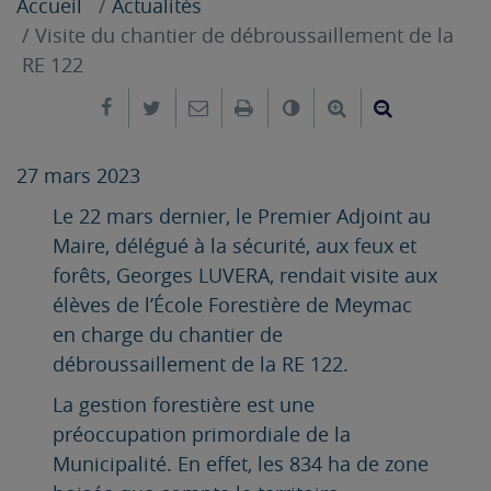
Accueil
Actualités
Visite du chantier de débroussaillement de la
RE 122
Partager sur Facebook
Partager sur Twitter
Envoyer par e-mail
Imprimer
Changer le contrast
Agrandir le tex
Réduire le
27 mars 2023
Le 22 mars dernier, le Premier Adjoint au
Maire, délégué à la sécurité, aux feux et
forêts, Georges LUVERA, rendait visite aux
élèves de l’École Forestière de Meymac
en charge du chantier de
débroussaillement de la RE 122.
La gestion forestière est une
préoccupation primordiale de la
Municipalité. En effet, les 834 ha de zone