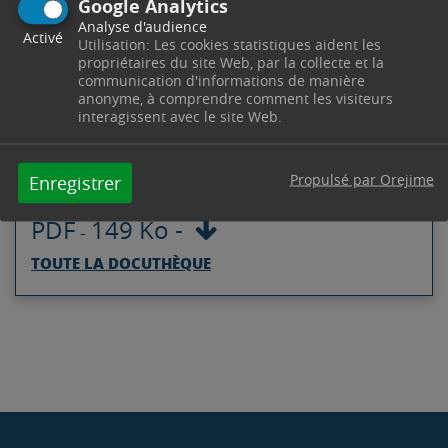
Google Analytics
Analyse d'audience
Activé
Utilisation: Les cookies statistiques aident les
ARRÊTÉ PRÉFECTORAL N°253-
propriétaires du site Web, par la collecte et la
communication d'informations de manière
2026 INSTAURANT L’ÉTAT DE
anonyme, à comprendre comment les visiteurs
interagissent avec le site Web.
VIGILANCE SÉCHERESSE SUR LE
DÉPARTEMENT DES BOUCHES-
Propulsé par Orejime
Enregistrer
DU-RHÔNE
PDF
149 Ko
-
-
TOUTE LA DOCUTHÈQUE