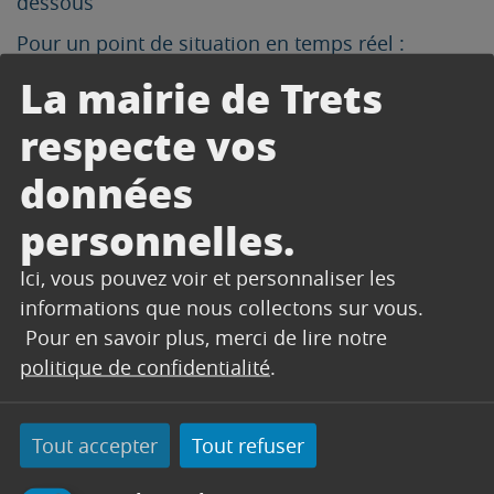
dessous
Pour un point de situation en temps réel :
https://www.bouches-du-rhone.gouv.fr/Actions-
La mairie de Trets
de-l-Etat/Environnement-risques-naturels-et-
respecte vos
technologiques/La-secheresse
données
personnelles.
DOCUMENTS
Ici, vous pouvez voir et personnaliser les
informations que nous collectons sur vous.
Pour en savoir plus, merci de lire notre
politique de confidentialité
.
Tout accepter
Tout refuser