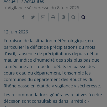
Accueil
Actualités
Vigilance sécheresse du 8 juin 2026
Partager sur Facebook
Partager sur Twitter
Envoyer par e-mail
Imprimer
Changer le contrast
Agrandir le tex
Réduire le
12 juin 2026
En raison de la situation météorologique, en
particulier le déficit de précipitations du mois
d’avril, l’absence de précipitations depuis début
mai, un indice d’humidité des sols plus bas que
la médiane ainsi que les débits en baisse des
cours d’eau du département, l’ensemble les
communes du département des Bouches-du-
Rhône passe en état de « vigilance » sécheresse.
Les recommandations générales relatives à cette
décision sont consultables dans l’arrêté ci-