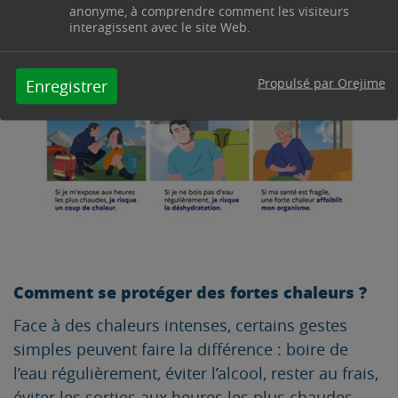
malades ou sous traitement médicamenteux,
anonyme, à comprendre comment les visiteurs
interagissent avec le site Web.
sont particulièrement vulnérables.
Propulsé par Orejime
Enregistrer
Comment se protéger des fortes chaleurs ?
Face à des chaleurs intenses, certains gestes
simples peuvent faire la différence : boire de
l’eau régulièrement, éviter l’alcool, rester au frais,
éviter les sorties aux heures les plus chaudes.