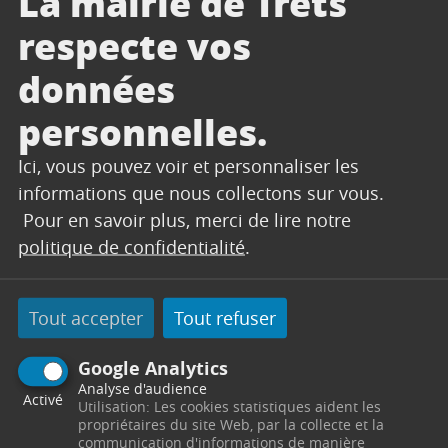
La mairie de Trets
respecte vos
Vigilance canicule : quels sont les risques
données
pour la santé ?
Plus la vague de chaleur est intense, plus la part
personnelles.
des personnes dont le corps régule mal la
Ici, vous pouvez voir et personnaliser les
chaleur augmente.
informations que nous collectons sur vous.
Les principales pathologies liées à la chaleur
Pour en savoir plus, merci de lire notre
sont les maux de tête, la fatigue, les nausées, les
politique de confidentialité
.
crampes musculaires, la déshydratation.
Le risque le plus grave est le coup de chaleur, qui
peut entraîner le décès.
Tout accepter
Tout refuser
La santé de tous peut être affecté par un épisode
Google Analytics
de forte chaleur, et ce dès un pic de chaleur. Les
Analyse d'audience
Activé
personnes déjà fragilisées comme les personnes
Utilisation: Les cookies statistiques aident les
propriétaires du site Web, par la collecte et la
âgées, les enfants en bas âge ou les personnes
communication d'informations de manière