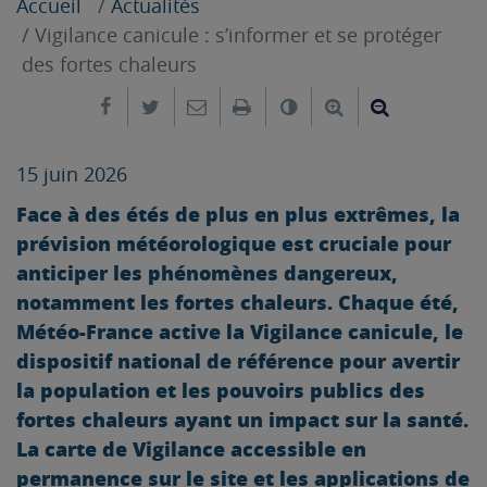
Accueil
Actualités
Vigilance canicule : s’informer et se protéger
des fortes chaleurs
Partager sur Facebook
Partager sur Twitter
Envoyer par e-mail
Imprimer
Changer le contrast
Agrandir le tex
Réduire le
15 juin 2026
Face à des étés de plus en plus extrêmes, la
prévision météorologique est cruciale pour
anticiper les phénomènes dangereux,
notamment les fortes chaleurs. Chaque été,
Météo-France active la Vigilance canicule, le
dispositif national de référence pour avertir
la population et les pouvoirs publics des
fortes chaleurs ayant un impact sur la santé.
La carte de Vigilance accessible en
permanence sur le site et les applications de