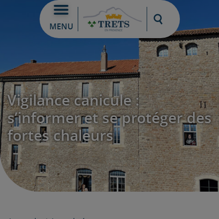
Moteur de re
MENU
Vigilance canicule :
s’informer et se protéger des
fortes chaleurs