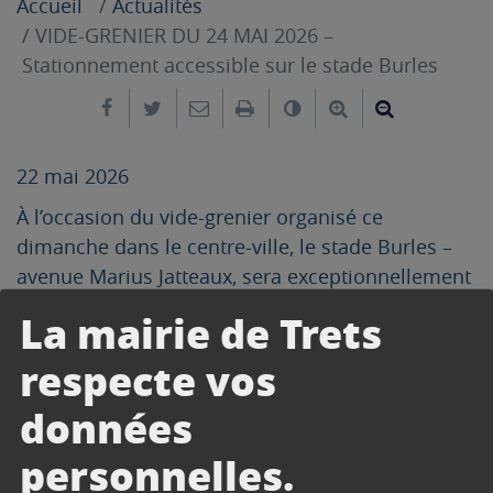
Accueil
Actualités
VIDE-GRENIER DU 24 MAI 2026 –
Stationnement accessible sur le stade Burles
Partager sur Facebook
Partager sur Twitter
Envoyer par e-mail
Imprimer
Changer le contrast
Agrandir le tex
Réduire le
22 mai 2026
À l’occasion du vide-grenier organisé ce
dimanche dans le centre-ville, le stade Burles –
avenue Marius Jatteaux, sera exceptionnellement
ouvert au stationnement.
La mairie de Trets
RAPPEL :
Arrêté circulation stationnement
respecte vos
données
personnelles.