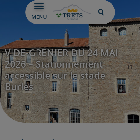
Moteur de re
MENU
VIDE-GRENIER DU 24 MAI
2026 – Stationnement
accessible sur le stade
Burles