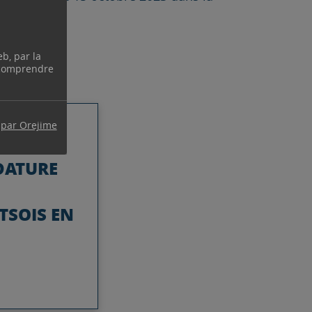
eb, par la
 comprendre
 par Orejime
DATURE
TSOIS EN