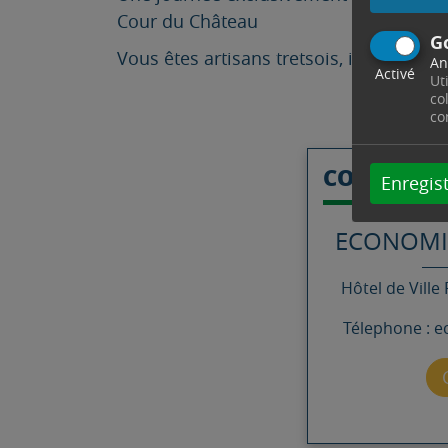
Cour du Château
G
Vous êtes artisans tretsois, inscrivez-
An
Activé
Ut
co
co
CONTACT
Enregist
ECONOMI
Hôtel de Ville
Télephone : 