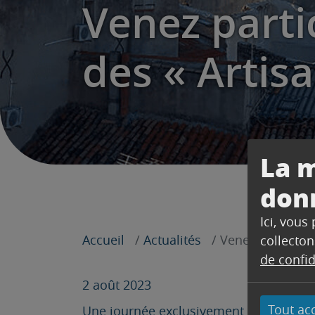
Venez parti
des « Artisa
La m
don
Ici, vous
Accueil
Actualités
Venez participer
collecton
de confid
2 août 2023
Tout ac
Une journée exclusivement dédiée aux ar