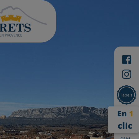
En
1
clic