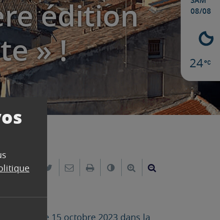
SAM
ère édition
08/08
te » !
24
vos
us
Partager sur Facebook
Partager sur Twitter
Envoyer par e-mail
Imprimer
Changer le contraste
Agrandir le texte
Réduire le text
 !
olitique
e le dimanche 15 octobre 2023 dans la