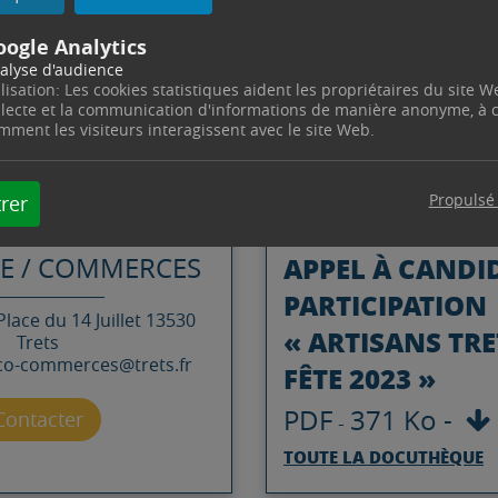
oogle Analytics
vous en répondant à l’appel à candidature ci-dessous.
alyse d'audience
ilisation: Les cookies statistiques aident les propriétaires du site W
llecte et la communication d'informations de manière anonyme, à
mment les visiteurs interagissent avec le site Web.
DOCUMENTS
Propulsé
rer
APPEL À CANDI
E / COMMERCES
PARTICIPATION
Place du 14 Juillet
13530
« ARTISANS TRE
Trets
eco-commerces@trets.fr
FÊTE 2023 »
PDF
371 Ko
-
Contacter par mail
Contacter
-
TOUTE LA DOCUTHÈQUE