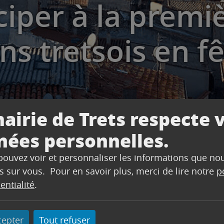
ciper à la premi
ns tretsois en fê
airie de Trets respecte 
nées personnelles.
 pouvez voir et personnaliser les informations que no
 à la première édition des « Artisans tretsois en fête »
s sur vous. Pour en savoir plus, merci de lire notre
p
entialité
.
cepter
Tout refuser
tisans tretsois et à leur savoir-faire sera organisé