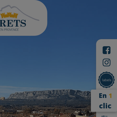
En
1
clic