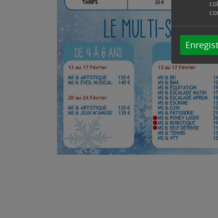
co
co
Enregist