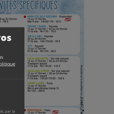
vos
us
olitique
eb, par la