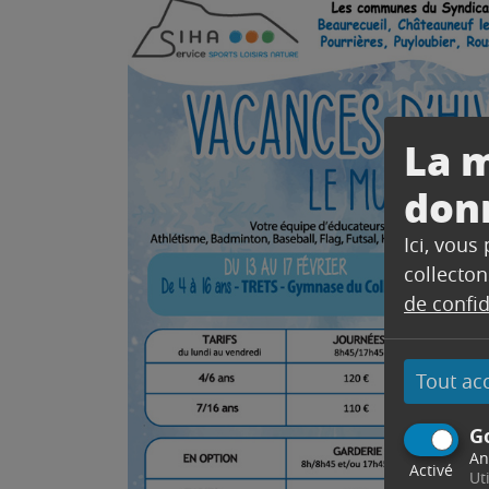
La m
don
Ici, vous
collecton
de confid
Tout ac
G
An
Activé
Ut