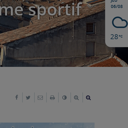
JEU
me sportif
06/08
28
Partager sur Facebook
Partager sur Twitter
Envoyer par e-mail
Imprimer
Changer le contraste
Agrandir le texte
Réduire le text