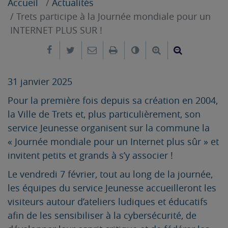
Accueil
Actualités
Trets participe à la Journée mondiale pour un
INTERNET PLUS SUR !
Partager sur Facebook
Partager sur Twitter
Envoyer par e-mail
Imprimer
Changer le contrast
Agrandir le tex
Réduire le
31 janvier 2025
Pour la première fois depuis sa création en 2004,
la Ville de Trets et, plus particulièrement, son
service Jeunesse organisent sur la commune la
« Journée mondiale pour un Internet plus sûr » et
invitent petits et grands à s’y associer !
Le vendredi 7 février, tout au long de la journée,
les équipes du service Jeunesse accueilleront les
visiteurs autour d’ateliers ludiques et éducatifs
afin de les sensibiliser à la cybersécurité, de