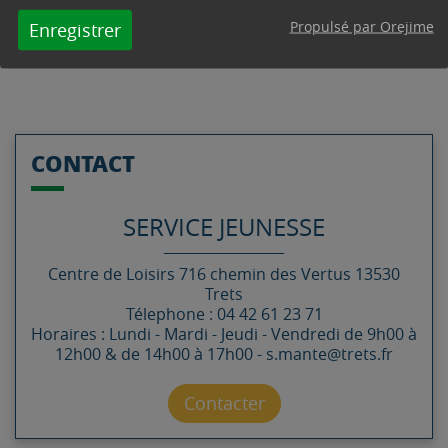
Propulsé par Orejime
Enregistrer
CONTACT
SERVICE JEUNESSE
Centre de Loisirs
716 chemin des Vertus
13530
Trets
Télephone : 04 42 61 23 71
Horaires : Lundi - Mardi - Jeudi - Vendredi de 9h00 à
12h00 & de 14h00 à 17h00 - s.mante@trets.fr
Contacter par mail
Contacter