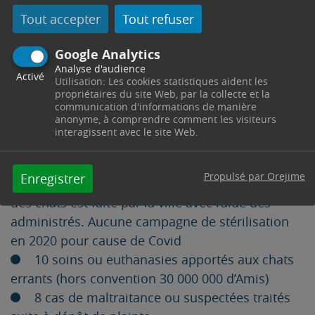
1 spectacle sur les abeilles à destination des
Tout accepter
Tout refuser
enfants dans le cadre de la fête des animaux
Google Analytics
Analyse d'audience
Activé
Quelques chiffres :
Utilisation: Les cookies statistiques aident les
propriétaires du site Web, par la collecte et la
63 chats errants stérilisés en 5 ans, en
communication d'informations de manière
anonyme, à comprendre comment les visiteurs
partenariat avec la fondation 30 000 000 d’Amis
interagissent avec le site Web.
et les vétérinaires de Trets. De 2021 à 2024
l’association les Félins de Tite Siam avaient en
Propulsé par Orejime
Enregistrer
charge la capture des félins. En 2025 la capture
des chats est faite par la ville avec l’aide des
administrés. Aucune campagne de stérilisation
en 2020 pour cause de Covid
10 soins ou euthanasies apportés aux chats
errants (hors convention 30 000 000 d’Amis)
8 cas de maltraitance ou suspectées traités