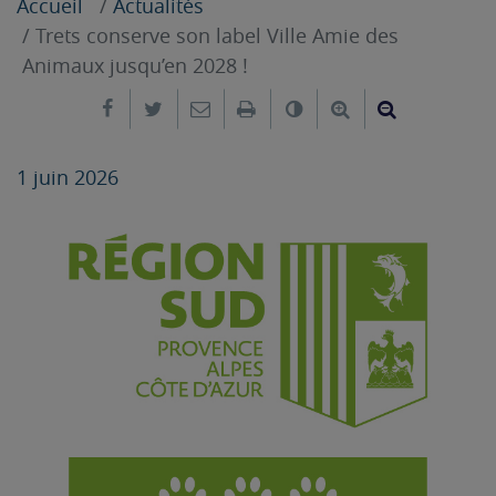
Accueil
Actualités
Trets conserve son label Ville Amie des
Animaux jusqu’en 2028 !
Partager sur Facebook
Partager sur Twitter
Envoyer par e-mail
Imprimer
Changer le contrast
Agrandir le tex
Réduire le
1 juin 2026