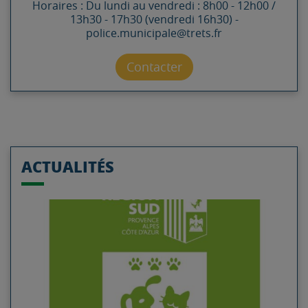
Horaires : Du lundi au vendredi : 8h00 - 12h00 /
13h30 - 17h30 (vendredi 16h30) -
police.municipale@trets.fr
Contacter par mail
Contacter
ACTUALITÉS
Lire l'article