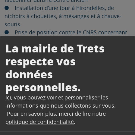
Installation d’une tour à hirondelles, de
nichoirs à chouettes, à mésanges et à chauve-
souris
Prise de position contre le CNRS concernant
l’agrandissement du centre de primates de
La mairie de Trets
Rousset.
Validation de la commune pour l’installation
respecte vos
sur le territoire de la commune de l’Arche des
données
Fauves
Capture et déplacement des pigeons
personnelles.
1 conférence sur les chiens de protection de
Ici, vous pouvez voir et personnaliser les
troupeaux en partenariat avec le PNR de la
informations que nous collectons sur vous.
Sainte-Baume
Pour en savoir plus, merci de lire notre
3 conférences sur le comportement canin
politique de confidentialité
.
dans le cadre de la Fête du Chien
1 réunion publique sur les chats errants