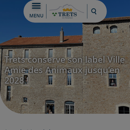
Moteur de re
MENU
Trets conserve son label Ville
Amie des Animaux jusqu’en
2028 !