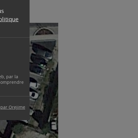
us
olitique
eb, par la
 comprendre
 par Orejime