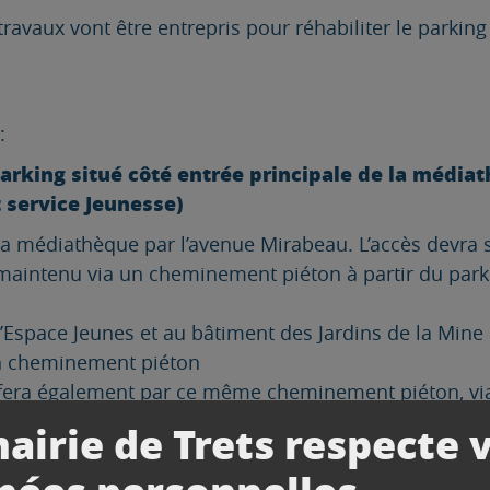
travaux vont être entrepris pour réhabiliter le parki
:
 parking situé côté entrée principale de la média
t service Jeunesse)
 la médiathèque par l’avenue Mirabeau. L’accès devra s
a maintenu via un cheminement piéton à partir du park
l’Espace Jeunes et au bâtiment des Jardins de la Mine 
n cheminement piéton
e fera également par ce même cheminement piéton, vi
airie de Trets respecte 
arking situé sur l’arrière de la médiathèque