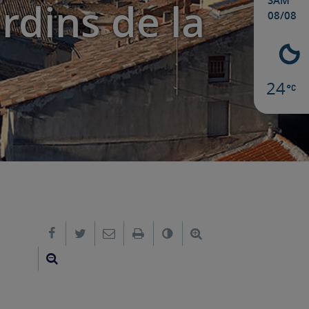
SAM
rdins de la
08/08
24
Partager sur Facebook
Partager sur Twitter
Envoyer par e-mail
Imprimer
Changer le contraste
Agrandir le texte
Réduire le texte