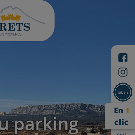
En
1
u parking
clic