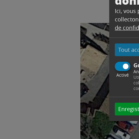
don
Ici, vous
collecton
de confid
Tout ac
G
An
Activé
Ut
co
co
Enregist