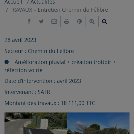
Accueil
Actualités
TRAVAUX – Entretien Chemin du Félibre
Partager sur Facebook
Partager sur Twitter
Envoyer par e-mail
Imprimer
Changer le contrast
Agrandir le tex
Réduire le
28 avril 2023
Secteur : Chemin du Félibre
Amélioration pluvial + création trottoir +
réfection voirie
Date d’intervention : avril 2023
Intervenant : SATR
Montant des travaux : 18 111,00 TTC