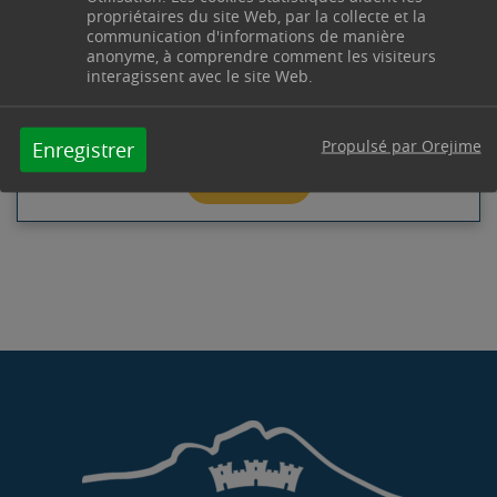
propriétaires du site Web, par la collecte et la
Centre Technique Municipal
Chemin des Vertus
communication d'informations de manière
13530
Trets
anonyme, à comprendre comment les visiteurs
Télephone : 04 42 61 23 90 / 04 42 61 23 91
interagissent avec le site Web.
Horaires : Du lundi au jeudi de 8h00 à 12h00 et de
13h30 à 17h30 - le vendredi de 8h00 à 12h00 -
servicestechniques@trets.fr
Propulsé par Orejime
Enregistrer
Contacter par mail
Contacter