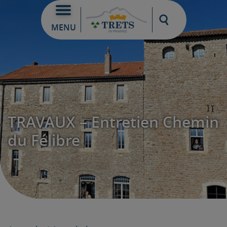
Moteur de re
MENU
TRAVAUX – Entretien Chemin
du Félibre