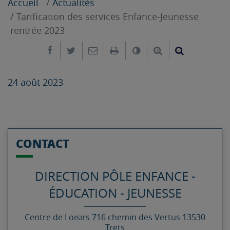
Accueil
Actualités
Tarification des services Enfance-Jeunesse
rentrée 2023
Partager sur Facebook
Partager sur Twitter
Envoyer par e-mail
Imprimer
Changer le contrast
Agrandir le tex
Réduire le
24 août 2023
CONTACT
DIRECTION PÔLE ENFANCE -
ÉDUCATION - JEUNESSE
Centre de Loisirs
716 chemin des Vertus
13530
Trets