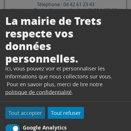
Télephone : 04 42 61 23 43
Horaires : Du lundi au venderdi de 8h30 à 12h00 -
n.lemercier@trets.fr
La mairie de Trets
respecte vos
Contacter par mail
Contacter
données
personnelles.
Ici, vous pouvez voir et personnaliser les
DOCUMENTS
informations que nous collectons sur vous.
Pour en savoir plus, merci de lire notre
politique de confidentialité
.
Tout accepter
Tout refuser
Google Analytics