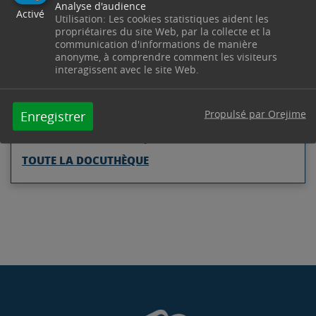
Analyse d'audience
Activé
Utilisation: Les cookies statistiques aident les
propriétaires du site Web, par la collecte et la
communication d'informations de manière
anonyme, à comprendre comment les visiteurs
GUIDE DES TARIFS DES SERVICES
interagissent avec le site Web.
ENFANCE-JEUNESSE RENTRÉE
2023
Propulsé par Orejime
Enregistrer
PDF
776 Ko
-
-
TOUTE LA DOCUTHÈQUE