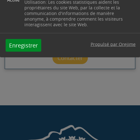
SPORT & VIE ASSOCIATIVE
Utilisation: Les cookies statistiques aident les
propriétaires du site Web, par la collecte et la
communication d'informations de manière
Château des Remparts
Boulevard Étienne Boyer
anonyme, à comprendre comment les visiteurs
13530
Trets
interagissent avec le site Web.
Télephone : 04 42 61 23 74
Horaires : Réception du public le mercredi de 9h à
12h et de 14h à 17h - associations@trets.fr
Propulsé par Orejime
Enregistrer
Contacter par mail
Contacter