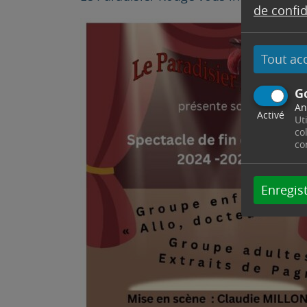
de confid
Tout ac
G
An
Activé
Ut
co
co
Enregist