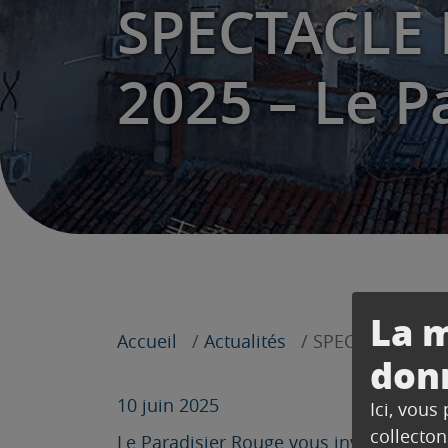
SPECTACLE 
2025 – Le P
La m
Accueil
Actualités
SPECTACLE DE F
don
10 juin 2025
Ici, vous
collecton
Le Paradisier Rouge vous invite à son s