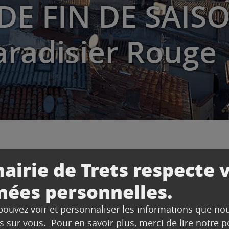
DE FIN DE SAISO
aradisier Rouge
airie de Trets respecte 
IN DE SAISON 2024-2025 – Le Paradisier Rouge
nées personnelles.
 pouvez voir et personnaliser les informations que no
s sur vous. Pour en savoir plus, merci de lire notre
p
pectacle de fin de saison.