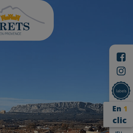
En
1
clic