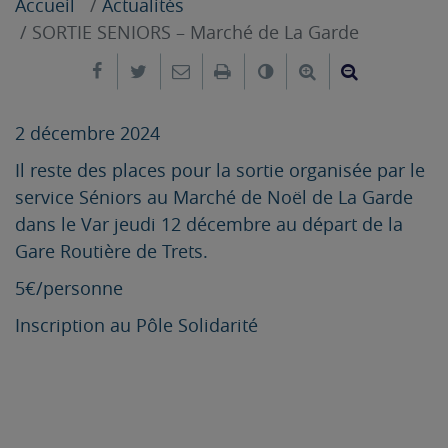
Accueil
Actualités
SORTIE SENIORS – Marché de La Garde
Partager sur Facebook
Partager sur Twitter
Envoyer par e-mail
Imprimer
Changer le contrast
Agrandir le tex
Réduire le
2 décembre 2024
Il reste des places pour la sortie organisée par le
service Séniors au Marché de Noël de La Garde
dans le Var jeudi 12 décembre au départ de la
Gare Routière de Trets.
5€/personne
Inscription au Pôle Solidarité