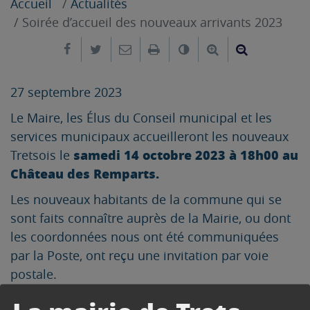
Accueil
Actualités
Soirée d’accueil des nouveaux arrivants 2023
Partager sur Facebook
Partager sur Twitter
Envoyer par e-mail
Imprimer
Changer le contrast
Agrandir le tex
Réduire le
27 septembre 2023
Le Maire, les Élus du Conseil municipal et les
services municipaux accueilleront les nouveaux
samedi 14 octobre 2023 à 18h00 au
Tretsois le
Château des Remparts.
Les nouveaux habitants de la commune qui se
sont faits connaître auprès de la Mairie, ou dont
les coordonnées nous ont été communiquées
par la Poste, ont reçu une invitation par voie
postale.
Si vous êtes nouvel arrivant sur la commune