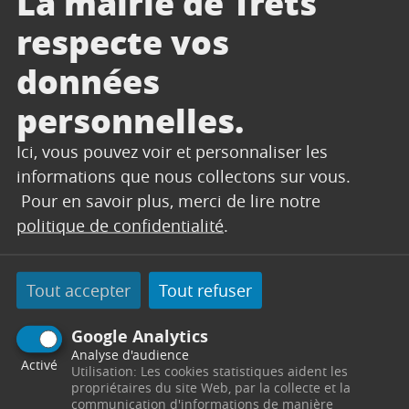
La mairie de Trets
depuis septembre 2022 et que vous n’avez pas
respecte vos
reçu ce courrier, nous vous remercions de bien
vouloir prendre contact avec le service du
données
Protocole à
protocole@ville-de-trets.fr
ou par
personnelles.
téléphone au 04 42 37 55 15 / 04 42 37 55 19
Ici, vous pouvez voir et personnaliser les
informations que nous collectons sur vous.
Télécharger
Pour en savoir plus, merci de lire notre
politique de confidentialité
.
CONTACT
Tout accepter
Tout refuser
Google Analytics
PROTOCOLE
Analyse d'audience
Activé
Utilisation: Les cookies statistiques aident les
propriétaires du site Web, par la collecte et la
Hôtel de Ville
Place du 14 Juillet
13530
Trets
communication d'informations de manière
Télephone : 04 42 37 55 15