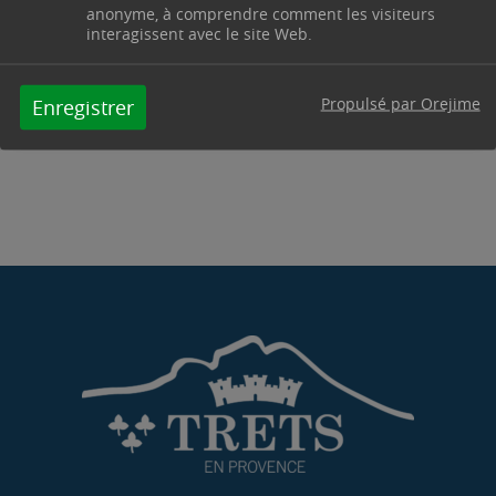
anonyme, à comprendre comment les visiteurs
Horaires : Du lundi au vendredi : 8h15 - 12h00 /
interagissent avec le site Web.
14h00 - 18h00 - protocole@trets.fr
Contacter par mail
Contacter
Propulsé par Orejime
Enregistrer