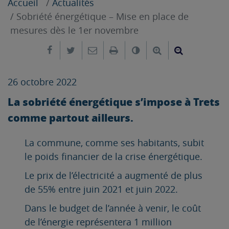
Accueil
Actualités
Sobriété énergétique – Mise en place de
mesures dès le 1er novembre
Partager sur Facebook
Partager sur Twitter
Envoyer par e-mail
Imprimer
Changer le contrast
Agrandir le tex
Réduire le
26 octobre 2022
La sobriété énergétique s’impose à Trets
comme partout ailleurs.
La commune, comme ses habitants, subit
le poids financier de la crise énergétique.
Le prix de l’électricité a augmenté de plus
de 55% entre juin 2021 et juin 2022.
Dans le budget de l’année à venir, le coût
de l’énergie représentera 1 million