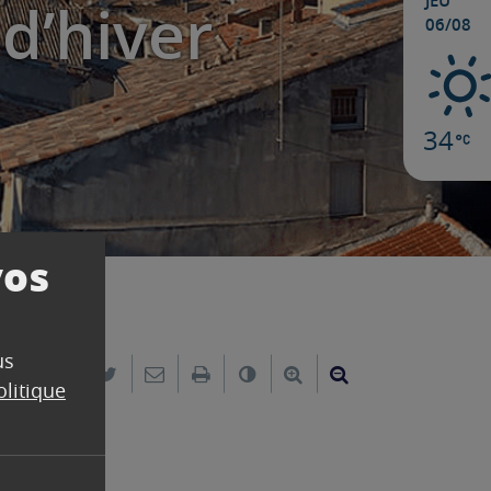
JEU
d’hiver
06/08
34
vos
us
Partager sur Facebook
Partager sur Twitter
Envoyer par e-mail
Imprimer
Changer le contraste
Agrandir le texte
Réduire le text
olitique
 d’hiver.