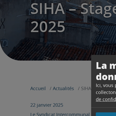
SIHA – Stag
2025
La m
don
Ici, vous
Accueil
Actualités
SIHA – Stages d
collecton
de confid
22 janvier 2025
Le Syndicat Intercommunal du Haut de 