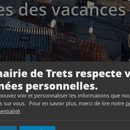
es des vacances 
airie de Trets respecte 
nées personnelles.
 pouvez voir et personnaliser les informations que no
es vacances d’hiver 2025
s sur vous. Pour en savoir plus, merci de lire notre
p
entialité
.
l’Arc vous présente son programme pour les vacances