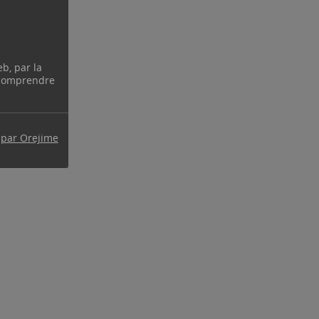
eb, par la
 comprendre
 par Orejime