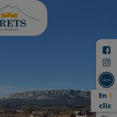
En
1
clic