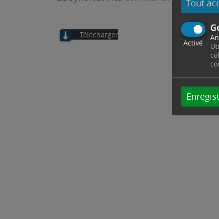
Tout ac
G
Télécharger
An
Activé
Ut
co
co
Enregist