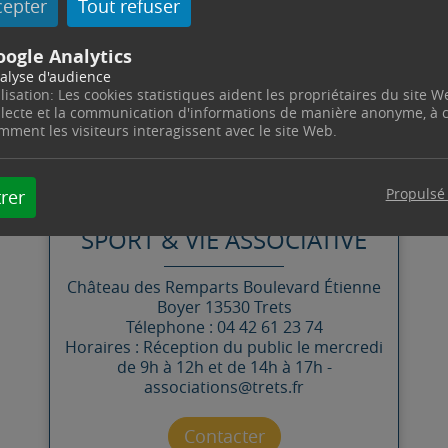
cepter
Tout refuser
oogle Analytics
alyse d'audience
ilisation: Les cookies statistiques aident les propriétaires du site W
llecte et la communication d'informations de manière anonyme, à
mment les visiteurs interagissent avec le site Web.
CONTACT
Propulsé
rer
SPORT & VIE ASSOCIATIVE
Château des Remparts
Boulevard Étienne
Boyer
13530
Trets
Télephone : 04 42 61 23 74
Horaires : Réception du public le mercredi
de 9h à 12h et de 14h à 17h -
associations@trets.fr
Contacter par mail
Contacter